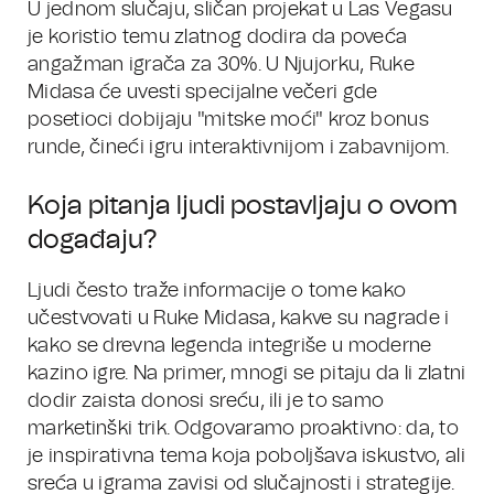
U jednom slučaju, sličan projekat u Las Vegasu
je koristio temu zlatnog dodira da poveća
angažman igrača za 30%. U Njujorku, Ruke
Midasa će uvesti specijalne večeri gde
posetioci dobijaju "mitske moći" kroz bonus
runde, čineći igru interaktivnijom i zabavnijom.
Koja pitanja ljudi postavljaju o ovom
događaju?
Ljudi često traže informacije o tome kako
učestvovati u Ruke Midasa, kakve su nagrade i
kako se drevna legenda integriše u moderne
kazino igre. Na primer, mnogi se pitaju da li zlatni
dodir zaista donosi sreću, ili je to samo
marketinški trik. Odgovaramo proaktivno: da, to
je inspirativna tema koja poboljšava iskustvo, ali
sreća u igrama zavisi od slučajnosti i strategije.