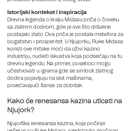
Istorijski kontekst i inspiracija
Drevna legenda o kralju Midasu priča o čoveku
sa zlatnim dodirom, gde je sve što dotakne
postajalo zlato. Ova priča je postala metafora za
bogatstvo i prosperitet. U Njujorku, Ruke Midasa
koristi ove mitske moći da oživi kazino
industriju, nudeći iskustva koja podsećaju na tu
drevnu legendu. Na primer, posetioci mogu
učestvovati u igrama gde se simboli zlatnog
dodira pojavljuju na slot mašinama,
povećavajući šanse za dobitak.
Kako će renesansa kazina uticati na
Njujork?
Njujorška renesansa kazina, koja počinje