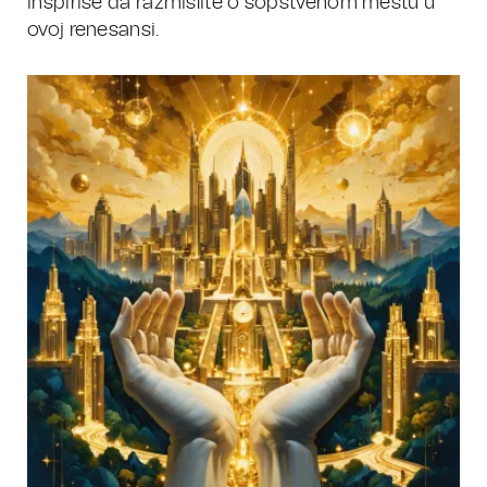
inspiriše da razmislite o sopstvenom mestu u
ovoj renesansi.