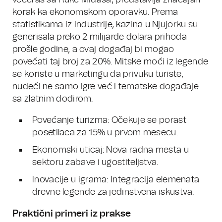
večeras sa Ruke Midasa, predstavlja značajan
korak ka ekonomskom oporavku. Prema
statistikama iz industrije, kazina u Njujorku su
generisala preko 2 milijarde dolara prihoda
prošle godine, a ovaj događaj bi mogao
povećati taj broj za 20%. Mitske moći iz legende
se koriste u marketingu da privuku turiste,
nudeći ne samo igre već i tematske događaje
sa zlatnim dodirom.
Povećanje turizma: Očekuje se porast
posetilaca za 15% u prvom mesecu.
Ekonomski uticaj: Nova radna mesta u
sektoru zabave i ugostiteljstva.
Inovacije u igrama: Integracija elemenata
drevne legende za jedinstvena iskustva.
Praktični primeri iz prakse