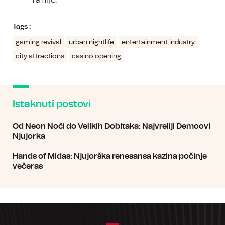
ranije.
Tags :
gaming revival
urban nightlife
entertainment industry
city attractions
casino opening
Istaknuti postovi
Od Neon Noći do Velikih Dobitaka: Najvreliji Demoovi
Njujorka
Hands of Midas: Njujorška renesansa kazina počinje
večeras