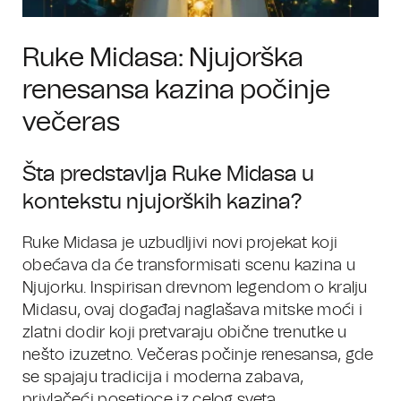
Ruke Midasa: Njujorška
renesansa kazina počinje
večeras
Šta predstavlja Ruke Midasa u
kontekstu njujorških kazina?
Ruke Midasa je uzbudljivi novi projekat koji
obećava da će transformisati scenu kazina u
Njujorku. Inspirisan drevnom legendom o kralju
Midasu, ovaj događaj naglašava mitske moći i
zlatni dodir koji pretvaraju obične trenutke u
nešto izuzetno. Večeras počinje renesansa, gde
se spajaju tradicija i moderna zabava,
privlačeći posetioce iz celog sveta.